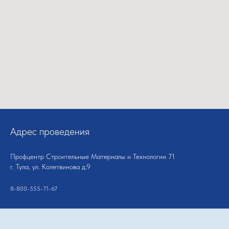
Адрес проведения
Профцентр Строительные Материалы и Технологии 71
г. Тула, ул. Колетвинова д.9
8-800-555-71-67