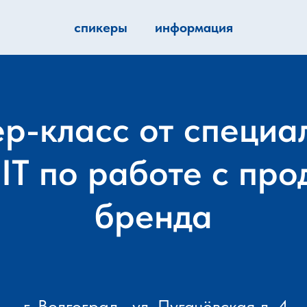
спикеры
информация
р-класс от специа
IT по работе с про
бренда
г. Волгоград , ул. Пугачёвская д. 4