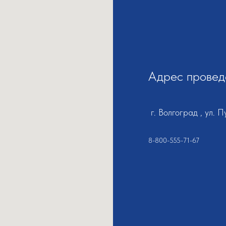
Адрес провед
г. Волгоград , ул. П
8-800-555-71-67